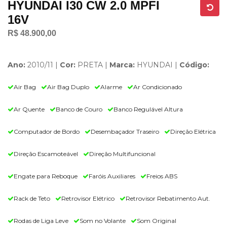
HYUNDAI I30 CW 2.0 MPFI
16V
R$ 48.900,00
Ano:
2010/11 |
Cor:
PRETA |
Marca:
HYUNDAI |
Código:
Air Bag
Air Bag Duplo
Alarme
Ar Condicionado
Ar Quente
Banco de Couro
Banco Regulável Altura
Computador de Bordo
Desembaçador Traseiro
Direção Elétrica
Direção Escamoteável
Direção Multifuncional
Engate para Reboque
Faróis Auxiliares
Freios ABS
Rack de Teto
Retrovisor Elétrico
Retrovisor Rebatimento Aut.
Rodas de Liga Leve
Som no Volante
Som Original