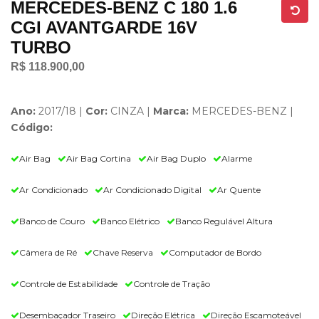
MERCEDES-BENZ C 180 1.6
CGI AVANTGARDE 16V
TURBO
R$ 118.900,00
Ano:
2017/18 |
Cor:
CINZA |
Marca:
MERCEDES-BENZ |
Código:
Air Bag
Air Bag Cortina
Air Bag Duplo
Alarme
Ar Condicionado
Ar Condicionado Digital
Ar Quente
Banco de Couro
Banco Elétrico
Banco Regulável Altura
Câmera de Ré
Chave Reserva
Computador de Bordo
Controle de Estabilidade
Controle de Tração
Desembaçador Traseiro
Direção Elétrica
Direção Escamoteável