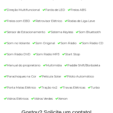
Direção Multifuncional
Faróis de LED
Freios ABS
Freios com EBD
Retrovisor Elétrico
Rodas de Liga Leve
Sensor de Estacionamento
Sistema Keyless
Som Bluetooth
Som no Volante
Som Original
Som Rádio
Som Rádio CD
Som Rádio DVD
Som Rádio MP3
Start Stop
Manual do proprietário
Multimídia
Paddle Shift/Borboleta
Parachoques na Cor
Pelicula Solar
Piloto Automático
Porta Malas Elétrico
Tração 4x2
Travas Elétricas
Turbo
Vidros Elétricos
Vidros Verdes
Xenon
Gostou? Solicite um contato!